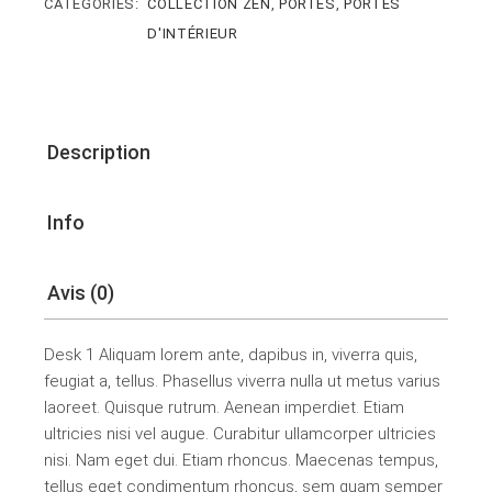
CATEGORIES:
COLLECTION ZEN
,
PORTES
,
PORTES
D'INTÉRIEUR
Description
Info
Avis (0)
Desk 1 Aliquam lorem ante, dapibus in, viverra quis,
feugiat a, tellus. Phasellus viverra nulla ut metus varius
laoreet. Quisque rutrum. Aenean imperdiet. Etiam
ultricies nisi vel augue. Curabitur ullamcorper ultricies
nisi. Nam eget dui. Etiam rhoncus. Maecenas tempus,
tellus eget condimentum rhoncus, sem quam semper