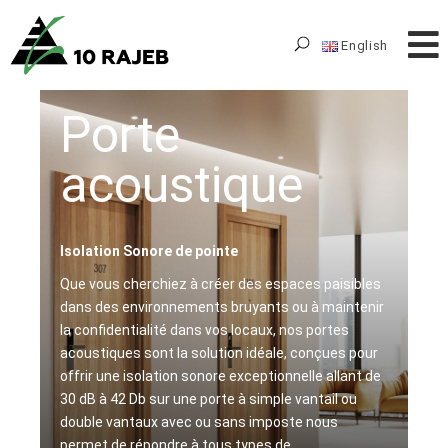
English
Porte
acoustique
Isolation Sonore de pointe
Que vous cherchiez à créer des espaces paisibles
dans des environnements bruyants ou à maintenir
la confidentialité dans vos locaux, nos portes
acoustiques sont la solution idéale, conçues pour
offrir une isolation sonore exceptionnelle allant de
30 dB à 42 Db sur une porte à simple vantail ou
double vantaux avec ou sans imposte nous
permet de répondre à tous types de