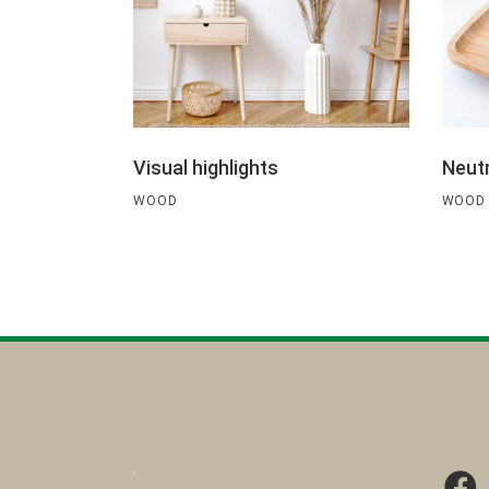
Visual highlights
Neutr
WOOD
WOOD