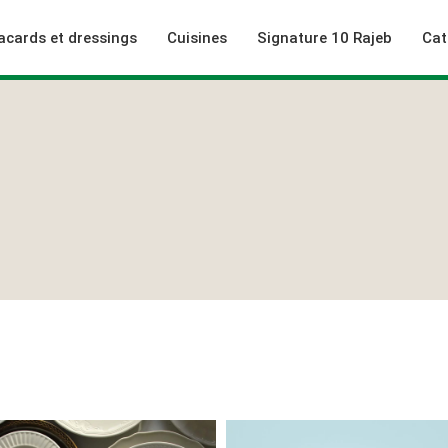
acards et dressings
Cuisines
Signature 10 Rajeb
Cat
rieur
niques