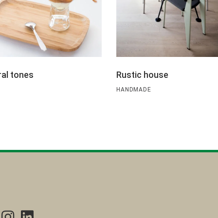
al tones
Rustic house
HANDMADE