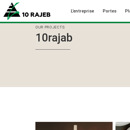
L’entreprise
Portes
Pl
OUR PROJECTS
10rajab
Qui sommes-nous
Portes d’inté
Nos réalisations
Portes tech
Notre politique Qualité
Collections
Positionnement vert
Typologies
Nos bureaux commerciaux