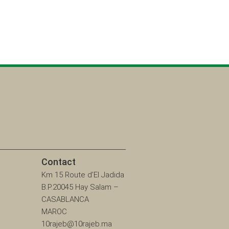
Contact
Km 15 Route d’El Jadida
B.P.20045 Hay Salam –
CASABLANCA
MAROC
10rajeb@10rajeb.ma