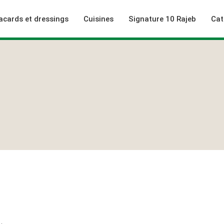
acards et dressings
Cuisines
Signature 10 Rajeb
Cat
rieur
niques