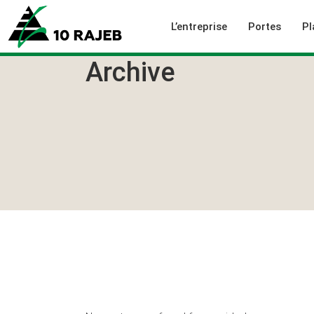
L’entreprise
Portes
Pl
Archive
Qui sommes-nous
Portes d’inté
Nos réalisations
Portes tech
Notre politique Qualité
Collections
Positionnement vert
Typologies
Nos bureaux commerciaux