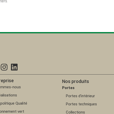
ters.
reprise
Nos produits
ommes-nous
Portes
alisations
Portes d’intérieur
politique Qualité
Portes techniques
ionnement vert
Collections