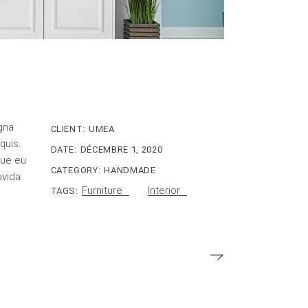
gna
CLIENT:
UMEA
quis.
DATE:
DÉCEMBRE 1, 2020
gue eu
CATEGORY:
HANDMADE
avida
Furniture
Interior
TAGS: