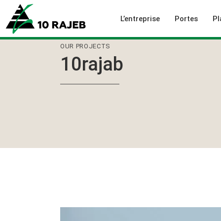
L’entreprise
Portes
Pl
OUR PROJECTS
10rajab
Qui sommes-nous
Portes d’inté
Nos réalisations
Portes tech
Notre politique Qualité
Collections
Positionnement vert
Typologies
Nos bureaux commerciaux