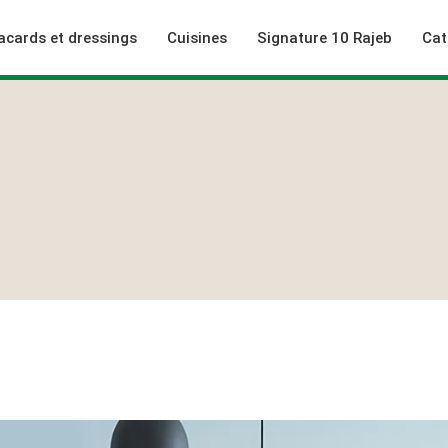
acards et dressings
Cuisines
Signature 10 Rajeb
Cat
rieur
niques