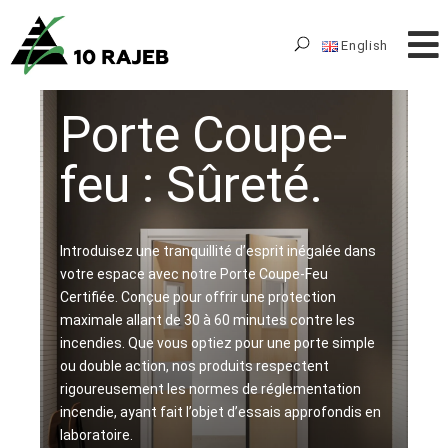
English
Porte Coupe-
feu : Sûreté.
Introduisez une tranquillité d’esprit inégalée dans
votre espace avec notre Porte Coupe-Feu
Certifiée. Conçue pour offrir une protection
maximale allant de 30 à 60 minutes contre les
incendies. Que vous optiez pour une porte simple
ou double action, nos produits respectent
rigoureusement les normes de réglementation
incendie, ayant fait l’objet d’essais approfondis en
laboratoire.